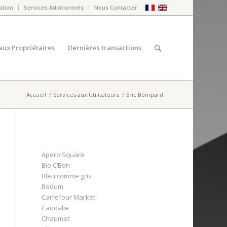
ation
Services Additionnels
Nous Contacter
aux Propriétaires
Dernières transactions
Accueil
/
Services aux Utilisateurs
/
Eric Bompard
Apero Square
Bio C’Bon
Bleu comme gris
Bodum
Carrefour Market
Caudalie
Chaumet