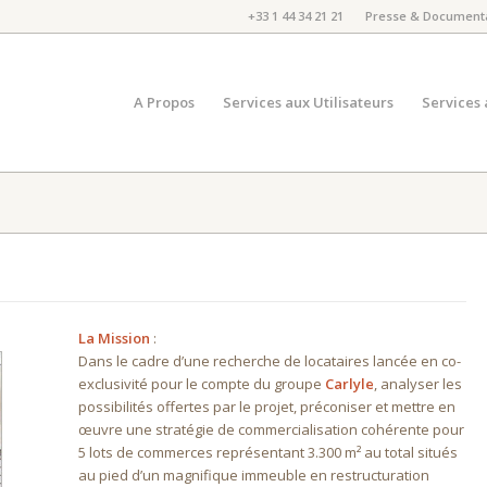
+33 1 44 34 21 21
Presse & Document
A Propos
Services aux Utilisateurs
Services 
La Mission
:
Dans le cadre d’une recherche de locataires lancée en co-
exclusivité pour le compte du groupe
Carlyle
, analyser les
possibilités offertes par le projet, préconiser et mettre en
œuvre une stratégie de commercialisation cohérente pour
5 lots de commerces représentant 3.300 m² au total situés
au pied d’un magnifique immeuble en restructuration