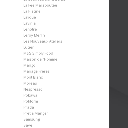
La Fée Maraboutée
La Piscine
Lalique
Lavinia
Lenôtre
Leroy Merlin
Les Nouveaux Ateliers
Lucien
M&S Simply Food
Maison de l’Homme
Mango
Mariage Frères
Mont Blanc
Moreau
Nespresso
Pokawa
Poliform
Prada
Prêt à Manger
Samsung
Save