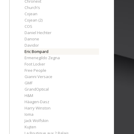
Chronext
Church’s
Cojean
Cojean (2)
COS
Daniel Hechter
Danone
Davidor
Eric Bompard
Ermenegildo Zegna
Foot Locker
Free People
Gianni Versace
GMF
GrandOptical
H&M
Häagen-Dasz
Harry Winston
Ioma
Jack Wolfskin
Kujten
La Boutique aux 2 Balais